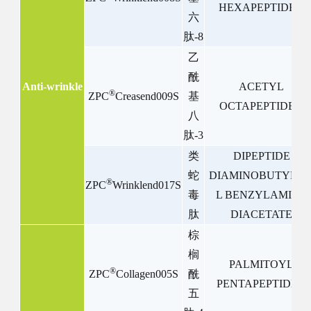
HEXAPEPTIDE-8
六
肽
-8
乙
酰
Anti-wrinkle
ACETYL
®
ZPC
Creasend009S
基
OCTAPEPTIDE-3
八
肽
-3
类
DIPEPTIDE
蛇
DIAMINOBUTYRO
®
ZPC
Wrinklend017S
毒
L BENZYLAMIDE
肽
DIACETATE
棕
榈
PALMITOYL
®
ZPC
Collagen005S
酰
PENTAPEPTIDE-4
五