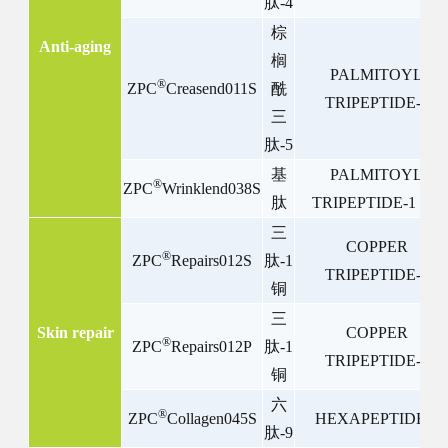
肽
-4
棕
Anti-aging
榈
PALMITOYL
®
ZPC
Creasend011S
酰
TRIPEPTIDE-5
三
肽
-5
基
PALMITOYL
®
ZPC
Wrinklend038S
肽
TRIPEPTIDE-1 ect.
三
COPPER
®
ZPC
Repairs012S
肽
-1
TRIPEPTIDE-1
铜
三
Skin repair
COPPER
®
ZPC
Repairs012P
肽
-1
TRIPEPTIDE-1
铜
六
®
ZPC
Collagen045S
HEXAPEPTIDE-9
肽
-9