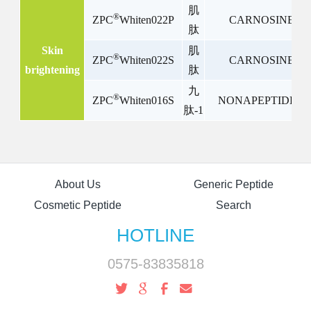
肌
®
ZPC
Whiten022P
CARNOSINE
肽
Skin
肌
®
ZPC
Whiten022S
CARNOSINE
brightening
肽
九
®
ZPC
Whiten016S
NONAPEPTIDE-1
肽
-1
About Us
Generic Peptide
Cosmetic Peptide
Search
HOTLINE
0575-83835818