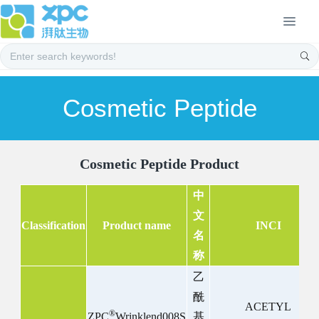
Cosmetic Peptide
Cosmetic Peptide Product
中
文
Classification
Product name
INCI
名
称
乙
酰
ACETYL
®
ZPC
Wrinklend008S
基